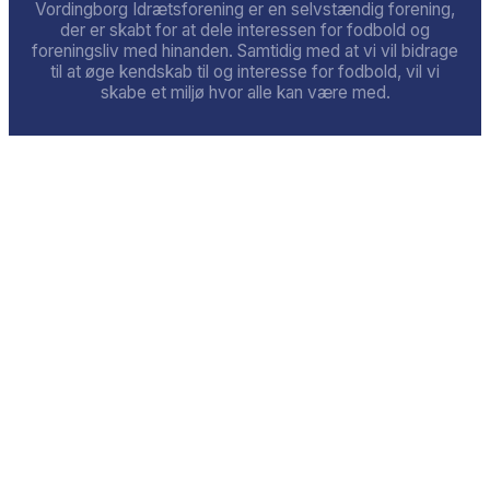
Vordingborg Idrætsforening er en selvstændig forening,
der er skabt for at dele interessen for fodbold og
foreningsliv med hinanden. Samtidig med at vi vil bidrage
til at øge kendskab til og interesse for fodbold, vil vi
skabe et miljø hvor alle kan være med.