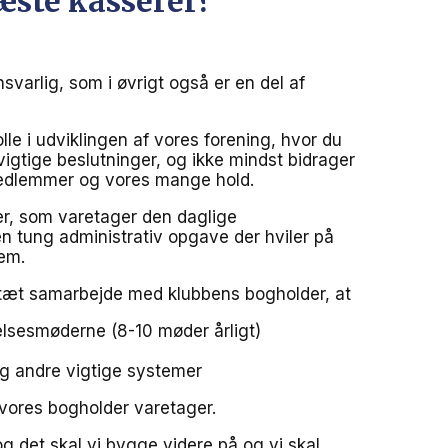
æste kasserer?
varlig, som i øvrigt også er en del af
le i udviklingen af vores forening, hvor du
igtige beslutninger, og ikke mindst bidrager
medlemmer og vores mange hold.
er, som varetager den daglige
 en tung administrativ opgave der hviler på
em.
 tæt samarbejde med klubbens bogholder, at
lsesmøderne (8-10 møder årligt)
g andre vigtige systemer
vores bogholder varetager.
og det skal vi bygge videre på og vi skal