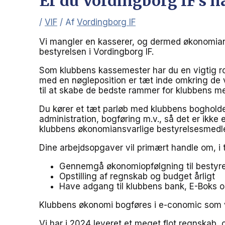
Er du Vordingborg IF’s n
/
VIF
/ Af
Vordingborg IF
Vi mangler en kasserer, og dermed økonomians
bestyrelsen i Vordingborg IF.
Som klubbens kassemester har du en vigtig rol
med en nøgleposition er tæt inde omkring de v
til at skabe de bedste rammer for klubbens 
Du kører et tæt parløb med klubbens boghold
administration, bogføring m.v., så det er ikke
klubbens økonomiansvarlige bestyrelsesmedl
Dine arbejdsopgaver vil primært handle om, i
Gennemgå økonomiopfølgning til bestyre
Opstilling af regnskab og budget årligt
Have adgang til klubbens bank, E-Boks o
Klubbens økonomi bogføres i e-conomic som 
Vi har i 2024 leveret et meget flot regnskab, 