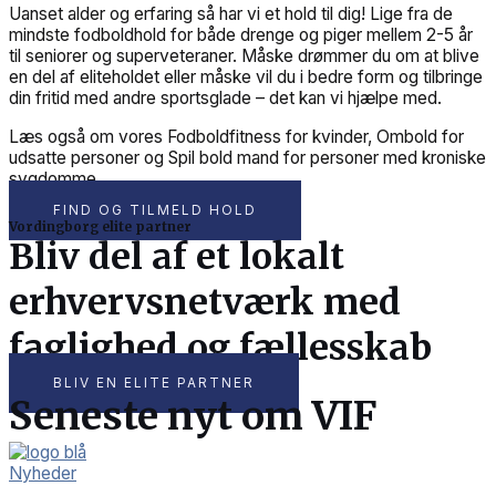
Uanset alder og erfaring så har vi et hold til dig! Lige fra de
mindste fodboldhold for både drenge og piger mellem 2-5 år
til seniorer og superveteraner. Måske drømmer du om at blive
en del af eliteholdet eller måske vil du i bedre form og tilbringe
din fritid med andre sportsglade – det kan vi hjælpe med.
Læs også om vores Fodboldfitness for kvinder, Ombold for
udsatte personer og Spil bold mand for personer med kroniske
sygdomme.
FIND OG TILMELD HOLD
Vordingborg elite partner
Bliv del af et lokalt
erhvervsnetværk med
faglighed og fællesskab
BLIV EN ELITE PARTNER
Seneste nyt om VIF
Nyheder