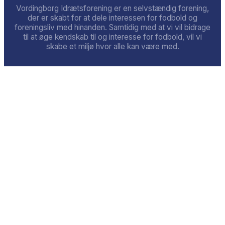
Vordingborg Idrætsforening er en selvstændig forening,
der er skabt for at dele interessen for fodbold og
foreningsliv med hinanden. Samtidig med at vi vil bidrage
til at øge kendskab til og interesse for fodbold, vil vi
skabe et miljø hvor alle kan være med.