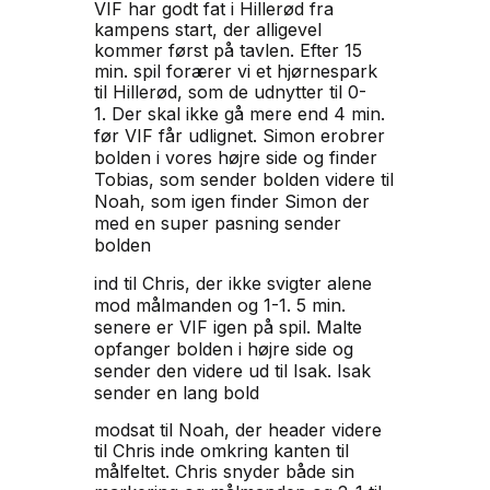
VIF har godt fat i Hillerød fra
kampens start, der alligevel
kommer først på tavlen. Efter 15
min. spil forærer vi et hjørnespark
til Hillerød, som de udnytter til 0-
1.
Der skal ikke gå mere end 4 min.
før VIF får udlignet.
Simon erobrer
bolden i vores højre side og finder
Tobias, som sender bolden
videre til
Noah, som igen finder Simon der
med en super pasning sender
bolden
ind til Chris, der ikke svigter alene
mod målmanden og 1-1.
5 min.
senere er VIF igen på spil. Malte
opfanger
bolden i højre side og
sender den videre ud til Isak. Isak
sender en lang bold
modsat til Noah, der header videre
til Chris inde omkring kanten til
målfeltet. Chris snyder både sin