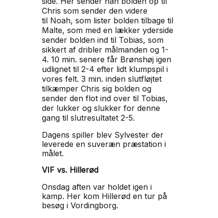
side. Her sender han bolden op til
Chris som sender den videre
til
Noah, som lister bolden tilbage til
Malte, som med en lækker yderside
sender
bolden ind til Tobias, som
sikkert af dribler målmanden og 1-
4.
10 min. senere får Brønshøj igen
udlignet til 2-4
efter lidt klumpspil i
vores felt.
3 min. inden slutfløjtet
tilkæmper Chris sig bolden og
sender den flot ind over til Tobias,
der lukker og slukker for denne
gang til
slutresultatet 2-5.
Dagens spiller blev Sylvester der
leverede en suveræn præstation i
målet.
VIF vs. Hillerød
Onsdag aften var holdet igen i
kamp. Her kom Hillerød en tur på
besøg i Vordingborg.