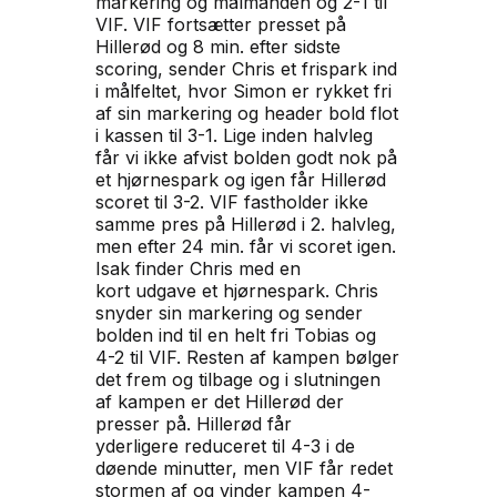
markering og målmanden og 2-1 til
VIF.
VIF fortsætter presset på
Hillerød og 8 min. efter
sidste
scoring, sender Chris et frispark ind
i målfeltet, hvor Simon er rykket
fri
af sin markering og header bold flot
i kassen til 3-1.
Lige inden halvleg
får vi ikke afvist bolden godt nok
på
et hjørnespark og igen får Hillerød
scoret til 3-2.
VIF fastholder ikke
samme pres på Hillerød i 2.
halvleg,
men efter 24 min. får vi scoret igen.
Isak finder Chris med en
kort
udgave et hjørnespark. Chris
snyder sin markering og sender
bolden ind til en
helt fri Tobias og
4-2 til VIF.
Resten af kampen bølger
det frem og tilbage og i
slutningen
af kampen er det Hillerød der
presser på. Hillerød får
yderligere
reduceret til 4-3 i de
døende minutter, men VIF får redet
stormen af og vinder
kampen 4-