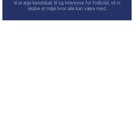
til at øge kendskab til og interesse for fodbold, vil vi
skabe et miljø hvor alle kan være med.