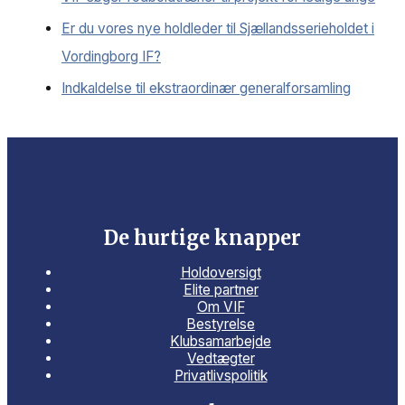
Er du vores nye holdleder til Sjællandsserieholdet i
Vordingborg IF?
Indkaldelse til ekstraordinær generalforsamling
De hurtige knapper
Holdoversigt
Elite partner
Om VIF
Bestyrelse
Klubsamarbejde
Vedtægter
Privatlivspolitik