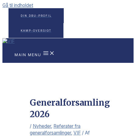
Gå til indholdet
DIN DBU-PROFIL
KAMP-OVERSIGT
MAIN MENU
Generalforsamling
2026
/
Nyheder
,
Referater fra
generalforsamlinger
,
VIF
/ Af