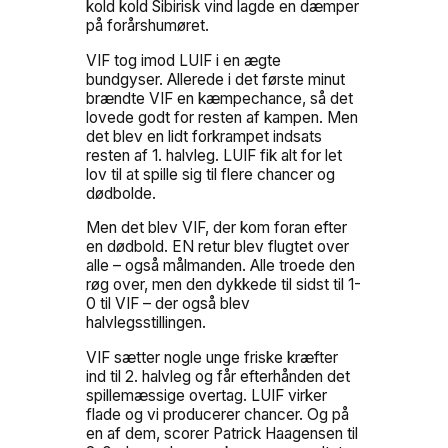
kold kold Sibirisk vind lagde en dæmper
på forårshumøret.
VIF tog imod LUIF i en ægte
bundgyser. Allerede i det første minut
brændte VIF en kæmpechance, så det
lovede godt for resten af kampen. Men
det blev en lidt forkrampet indsats
resten af 1. halvleg. LUIF fik alt for let
lov til at spille sig til flere chancer og
dødbolde.
Men det blev VIF, der kom foran efter
en dødbold. EN retur blev flugtet over
alle – også målmanden. Alle troede den
røg over, men den dykkede til sidst til 1-
0 til VIF – der også blev
halvlegsstillingen.
VIF sætter nogle unge friske kræfter
ind til 2. halvleg og får efterhånden det
spillemæssige overtag. LUIF virker
flade og vi producerer chancer. Og på
en af dem, scorer Patrick Haagensen til