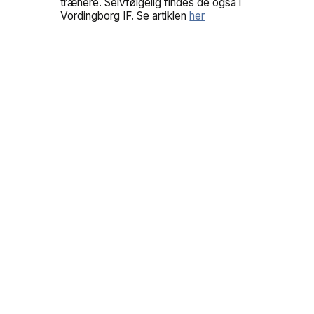
trænere. Selvfølgelig findes de også i
Vordingborg IF. Se artiklen
her