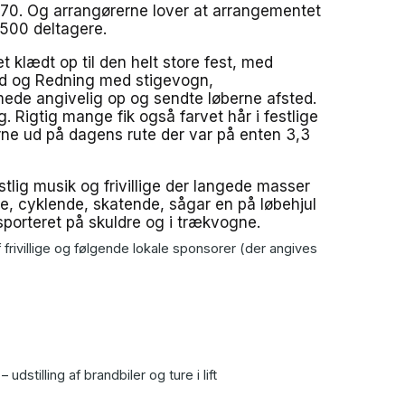
270. Og arrangørerne lover at arrangementet
 500 deltagere.
t klædt op til den helt store fest, med
and og Redning med stigevogn,
ede angivelig op og sendte løberne afsted.
. Rigtig mange fik også farvet hår i festlige
rne ud på dagens rute der var på enten 3,3
tlig musik og frivillige der langede masser
de, cyklende, skatende, sågar en på løbehjul
porteret på skuldre og i trækvogne.
 frivillige og følgende lokale sponsorer (der angives
stilling af brandbiler og ture i lift