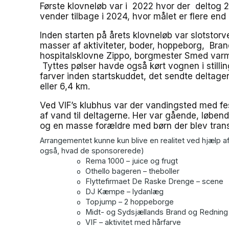
Første klovneløb var i 2022 hvor der deltog 
vender tilbage i 2024, hvor målet er flere end
Inden starten på årets klovneløb var slotstorve
masser af aktiviteter, boder, hoppeborg, Br
hospitalsklovne Zippo, borgmester Smed varm
Tyttes pølser havde også kørt vognen i stilling
farver inden startskuddet, det sendte deltage
eller 6,4 km.
Ved VIF’s klubhus var der vandingsted med fes
af vand til deltagerne. Her var gående, løben
og en masse forældre med børn der blev trans
Arrangementet kunne kun blive en realitet ved hjælp af
også, hvad de sponsorerede)
Rema 1000 – juice og frugt
o
Othello bageren – theboller
o
Flyttefirmaet De Raske Drenge – scene
o
DJ Kæmpe – lydanlæg
o
Topjump – 2 hoppeborge
o
Midt- og Sydsjællands Brand og Redning – ud
o
VIF – aktivitet med hårfarve
o