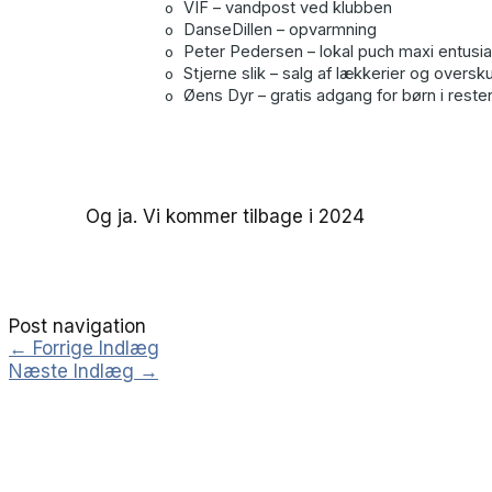
VIF – vandpost ved klubben
o
DanseDillen – opvarmning
o
Peter Pedersen – lokal puch maxi entusia
o
Stjerne slik – salg af lækkerier og oversk
o
Øens Dyr – gratis adgang for børn i rest
o
Og ja. Vi kommer tilbage i 2024
Post navigation
←
Forrige Indlæg
Næste Indlæg
→