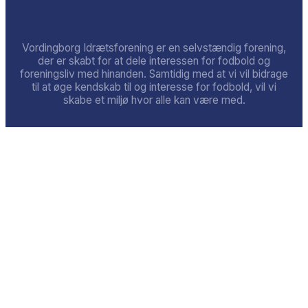
Vordingborg Idrætsforening er en selvstændig forening,
der er skabt for at dele interessen for fodbold og
foreningsliv med hinanden. Samtidig med at vi vil bidrage
til at øge kendskab til og interesse for fodbold, vil vi
skabe et miljø hvor alle kan være med.