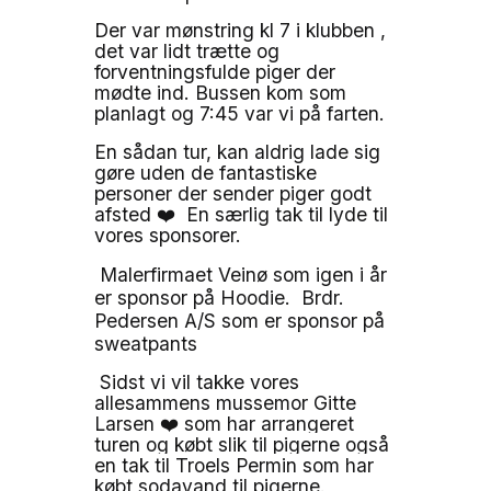
Der var mønstring kl 7 i klubben ,
det var lidt trætte og
forventningsfulde piger der
mødte ind. Bussen kom som
planlagt og 7:45 var vi på farten.
En sådan tur, kan aldrig lade sig
gøre uden de fantastiske
personer der sender piger godt
afsted
❤️
En særlig tak til lyde til
vores sponsorer.
Malerfirmaet Veinø som igen i år
er sponsor på Hoodie.
Brdr.
Pedersen A/S som er sponsor på
sweatpants
Sidst vi vil takke vores
allesammens mussemor Gitte
Larsen
❤️
som har arrangeret
turen og købt slik til pigerne også
en tak til Troels Permin som har
købt sodavand til pigerne.