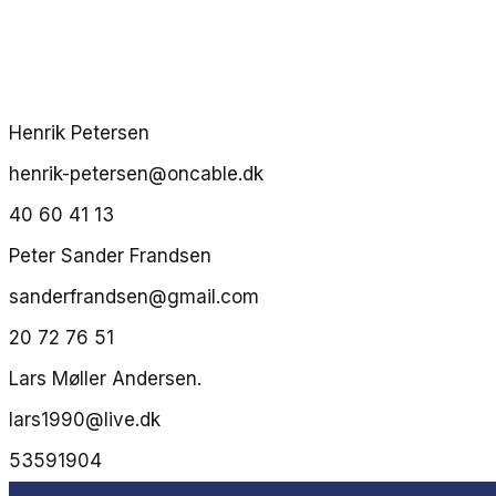
Henrik Petersen
henrik-petersen@oncable.dk
40 60 41 13
Peter Sander Frandsen
sanderfrandsen@gmail.com
20 72 76 51
Lars Møller Andersen.
lars1990@live.dk
53591904