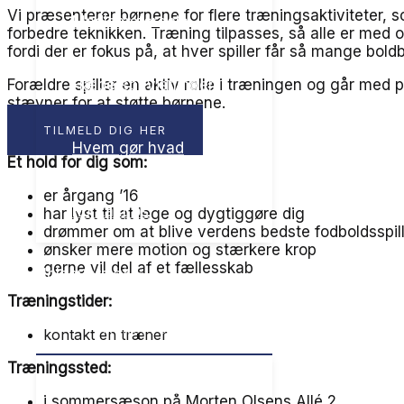
Vi præsenterer børnene for flere træningsaktiviteter, s
Medlemsfordele
forbedre teknikken. Træning tilpasses, så alle er med o
fordi der er fokus på, at hver spiller får så mange bol
Forældre spiller en aktiv rolle i træningen og går med 
Hædersbevisninger
stævner for at støtte børnene.
TILMELD DIG HER
Hvem gør hvad
Et hold for dig som:
er årgang ’16
Kontakt os
har lyst til at lege og dygtiggøre dig
drømmer om at blive verdens bedste fodboldsspil
ønsker mere motion og stærkere krop
gerne vil del af et fællesskab
Holdoversigt
Træningstider:
MENU TOGGLE
kontakt en træner
Træningssted:
Se alle vores hold
i sommersæson på Morten Olsens Allé 2