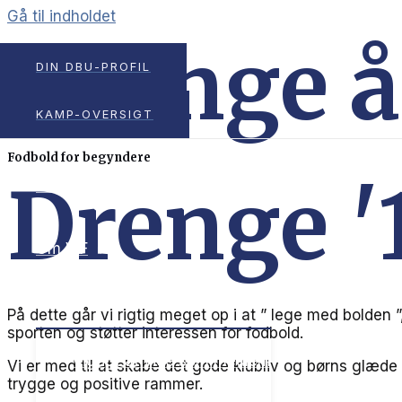
Gå til indholdet
Drenge å
DIN DBU-PROFIL
KAMP-OVERSIGT
Fodbold for begyndere
Drenge '
VIF’s aktivitetsplads
Om VIF
MENU TOGGLE
På dette går vi rigtig meget op i at ” lege med bolden ”
sporten og støtter interessen for fodbold.
Vigtigt at vide som medlem
Vi er med til at skabe det gode klubliv og børns glæd
trygge og positive rammer.