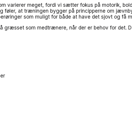
om varierer meget, fordi vi sætter fokus på motorik, bol
g føler, at træningen bygger på principperne om jævnbyrd
dberøringer som muligt for både at have det sjovt og få 
på græsset som medtrænere, når der er behov for det. Dert
ler