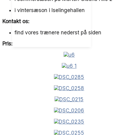
i vintersæson i Iselingehallen
Vigtigt at vide som medlem
Kontakt os:
find vores trænere nederst på siden
Medlemsfordele
Pris:
Elite Partner
Nyheder