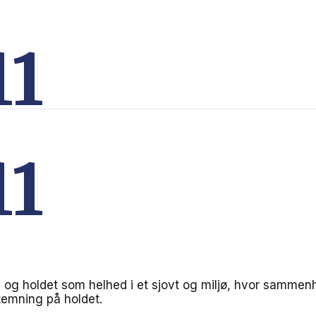
11
11
e og holdet som helhed i et sjovt og miljø, hvor sammenhol
temning på holdet.