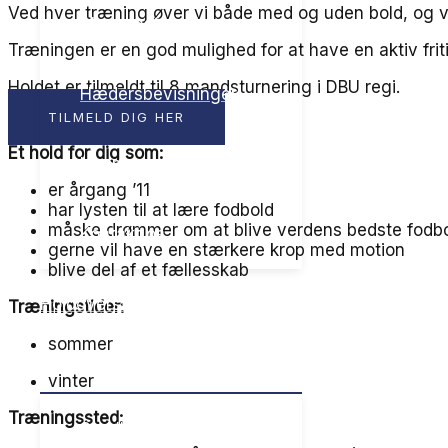
Ved hver træning øver vi både med og uden bold, og vi 
Medlemsfordele
Træningen er en god mulighed for at have en aktiv frit
Holdet er tilmeldt til 8 mandsturnering i DBU regi.
Hædersbevisninger
TILMELD DIG HER
Et hold for dig som:
Hvem gør hvad
er årgang ’11
har lysten til at lære fodbold
måske drømmer om at blive verdens bedste fodbo
Kontakt os
gerne vil have en stærkere krop med motion
blive del af et fællesskab
Holdoversigt
Træningstider:
sommer
MENU TOGGLE
vinter
Træningssted:
Se alle vores hold