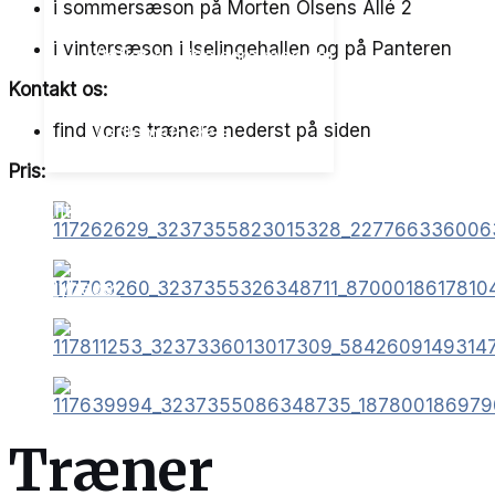
i sommersæson på Morten Olsens Allé 2
i vintersæson i Iselingehallen og på Panteren
Vigtigt at vide som medlem
Kontakt os:
find vores trænere nederst på siden
Medlemsfordele
Pris:
Elite Partner
Nyheder
Træner