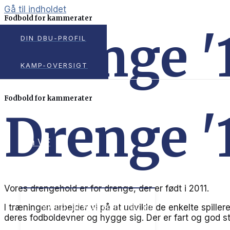
Gå til indholdet
Fodbold for kammerater
Drenge '
DIN DBU-PROFIL
KAMP-OVERSIGT
Fodbold for kammerater
VIF’s aktivitetsplads
Drenge '
Om VIF
MENU TOGGLE
Vores drengehold er for drenge, der er født i 2011.
Vigtigt at vide som medlem
I træningen arbejder vi på at udvikle de enkelte spiller
deres fodboldevner og hygge sig. Der er fart og god s